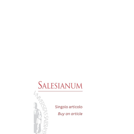



