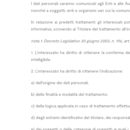
I dati personali saranno comunicati agli Enti e alle A
nonché a soggetti, enti e organismi vari cui la comuni
In relazione ai predetti trattamenti gli interessati po
informativa, scrivendo al Titolare del trattamento all’in
nota 1: Decreto Legislativo 30 giugno 2003, n. 196, art. 7
1. L’interessato ha diritto di ottenere la conferma 
intelligibile.
2. L’interessato ha diritto di ottenere l’indicazione:
a) dell’origine dei dati personali;
b) delle finalità e modalità del trattamento;
c) della logica applicata in caso di trattamento effettua
d) degli estremi identificativi del titolare, dei respon
e) dei soggetti o delle categorie di soggetti ai qua