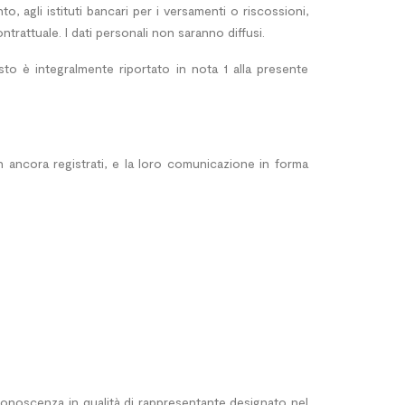
, agli istituti bancari per i versamenti o riscossioni,
trattuale. I dati personali non saranno diffusi.
 testo è integralmente riportato in nota 1 alla presente
n ancora registrati, e la loro comunicazione in forma
conoscenza in qualità di rappresentante designato nel