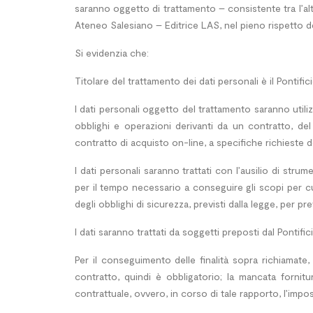
saranno oggetto di trattamento – consistente tra l’al
Ateneo Salesiano – Editrice LAS, nel pieno rispetto del
Si evidenzia che:
Titolare del trattamento dei dati personali è il Ponti
I dati personali oggetto del trattamento saranno utiliz
obblighi e operazioni derivanti da un contratto, del
contratto di acquisto on-line, a specifiche richieste de
I dati personali saranno trattati con l’ausilio di stru
per il tempo necessario a conseguire gli scopi per cui
degli obblighi di sicurezza, previsti dalla legge, per pre
I dati saranno trattati da soggetti preposti dal Pontifi
Per il conseguimento delle finalità sopra richiamate
contratto, quindi è obbligatorio; la mancata fornit
contrattuale, ovvero, in corso di tale rapporto, l’imposs