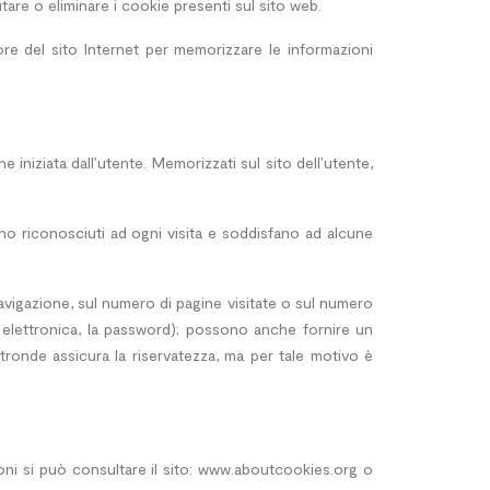
utare o eliminare i cookie presenti sul sito web.
ore del sito Internet per memorizzare le informazioni
iniziata dall’utente. Memorizzati sul sito dell’utente,
no riconosciuti ad ogni visita e soddisfano ad alcune
 navigazione, sul numero di pagine visitate o sul numero
ta elettronica, la password); possono anche fornire un
altronde assicura la riservatezza, ma per tale motivo è
ioni si può consultare il sito: www.aboutcookies.org o