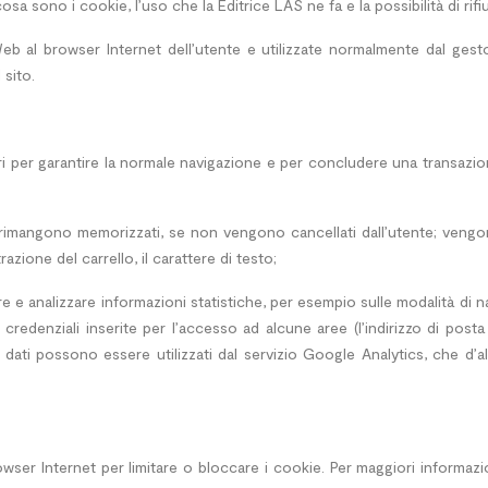
sa sono i cookie, l’uso che la Editrice LAS ne fa e la possibilità di rifi
eb al browser Internet dell’utente e utilizzate normalmente dal gest
 sito.
per garantire la normale navigazione e per concludere una transazione 
 rimangono memorizzati, se non vengono cancellati dall’utente; vengo
azione del carrello, il carattere di testo;
ere e analizzare informazioni statistiche, per esempio sulle modalità di
 credenziali inserite per l’accesso ad alcune aree (l’indirizzo di pos
sti dati possono essere utilizzati dal servizio Google Analytics, che d’
owser Internet per limitare o bloccare i cookie. Per maggiori informaz