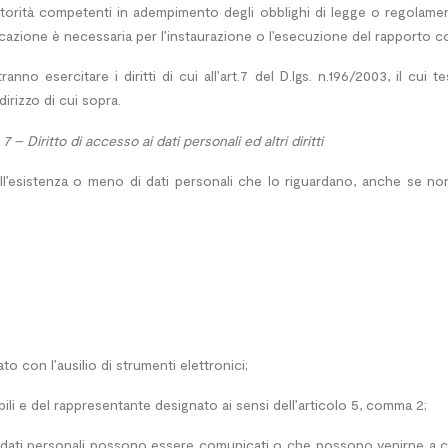
utorità competenti in adempimento degli obblighi di legge o regolamento
cazione è necessaria per l’instaurazione o l’esecuzione del rapporto con
tranno esercitare i diritti di cui all’art.7 del D.lgs. n.196/2003, il cui
dirizzo di cui sopra.
 – Diritto di accesso ai dati personali ed altri diritti
dell’esistenza o meno di dati personali che lo riguardano, anche se no
to con l’ausilio di strumenti elettronici;
sabili e del rappresentante designato ai sensi dell’articolo 5, comma 2;
li i dati personali possono essere comunicati o che possono venirne a 