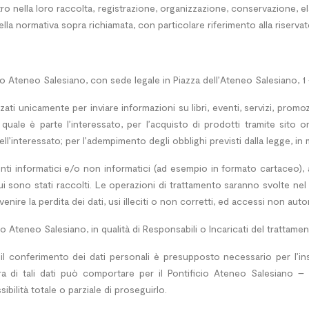
tro nella loro raccolta, registrazione, organizzazione, conservazione, 
la normativa sopra richiamata, con particolare riferimento alla riservatez
ficio Ateneo Salesiano, con sede legale in Piazza dell’Ateneo Salesiano,
zati unicamente per inviare informazioni su libri, eventi, servizi, promoz
 quale è parte l’interessato, per l’acquisto di prodotti tramite sito 
ll’interessato; per l’adempimento degli obblighi previsti dalla legge, in 
menti informatici e/o non informatici (ad esempio in formato cartaceo), at
 sono stati raccolti. Le operazioni di trattamento saranno svolte nel 
venire la perdita dei dati, usi illeciti o non corretti, ed accessi non autor
cio Ateneo Salesiano, in qualità di Responsabili o Incaricati del trattamen
, il conferimento dei dati personali è presupposto necessario per l’i
ura di tali dati può comportare per il Pontificio Ateneo Salesiano –
ibilità totale o parziale di proseguirlo.