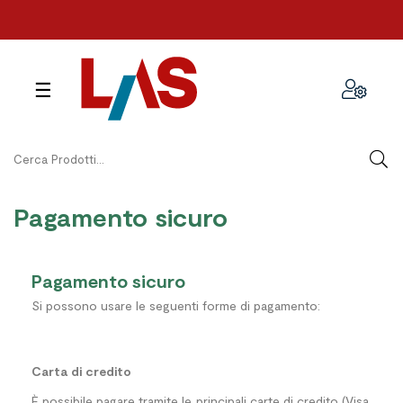
navigazione
☰
Toggle
Pagamento sicuro
Pagamento sicuro
Si possono usare le seguenti forme di pagamento:
Carta di credito
È possibile pagare tramite le principali carte di credito (Visa,