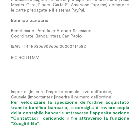
Master Card, Diners, Carta Sì, American Express) comprese
le carte prepagate e il sistema PayPal.
Bonifico bancario
Beneficiario: Pontificio Ateneo Salesiano
Coordinate: Banca Intesa San Paolo
IBAN: IT44R0306909606100000417582
BIC BCITITMM
Importo: [Inserire l’importo complessivo dell’ordine]
Causale (importante): [Inserire il numero dell’ordine]
Per velocizzare la spedizione dell’ordine acquistato
tramite bonifico bancario, si consiglia di inviare copia
della contabile bancaria attraverso l’apposita sezione
“Contattaci”, caricando il file attraverso la funzione
“Scegli il file”.