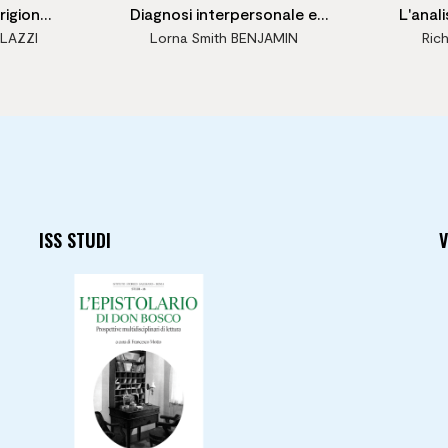
igione
Diagnosi interpersonale e
L'anali
LLAZZI
Lorna Smith BENJAMIN
Ric
litica
trattamento dei disturbi di
personalità. Ediz. italiana a
cura di Pio Scilligo
ISS STUDI