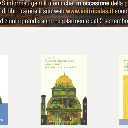



