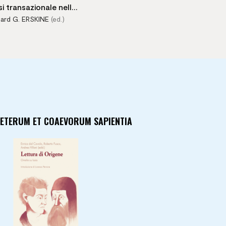
si transazionale nella
hard G. ERSKINE
(ed.)
psicoterapia
contemporanea
VETERUM ET COAEVORUM SAPIENTIA