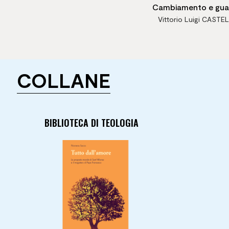
Cambiamento e guar
Vittorio Luigi CASTE
nell'ottica psicoana
COLLANE
BIBLIOTECA DI TEOLOGIA