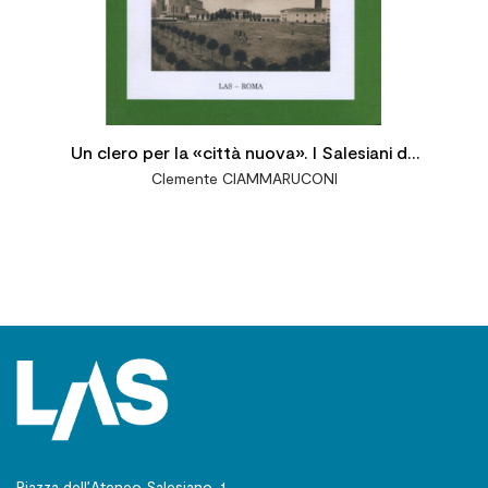
Un clero per la «città nuova». I Salesiani da
Clemente CIAMMARUCONI
Littoria a Latina Vol. I: 1932-1942
Piazza dell’Ateneo Salesiano, 1