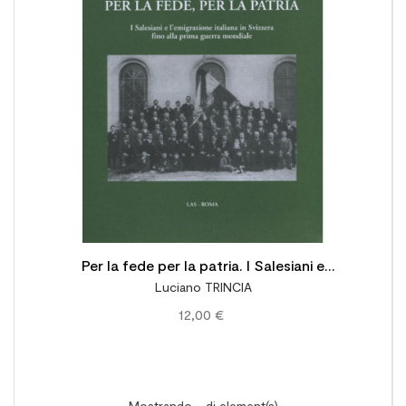

Per la fede per la patria. I Salesiani e
Luciano TRINCIA
l'emigrazione italiana in Svizzera fino alla prima
12,00 €
guerra mondiale
Mostrando - di element(s)