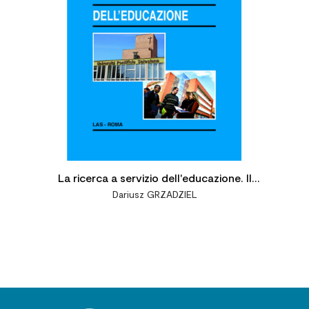
La ricerca a servizio dell'educazione. Il
Dariusz GRZADZIEL
contributo dell'Università Pontificia
Salesiana di Roma e di alcuni centri
associati italiani