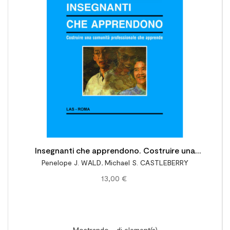

Insegnanti che apprendono. Costruire una
Penelope J. WALD
,
Michael S. CASTLEBERRY
comunità professionale che apprende
13,00 €
Mostrando - di element(s)