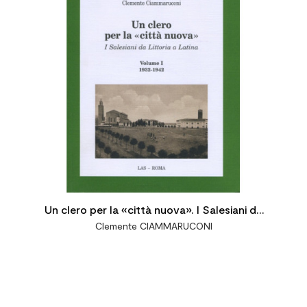

Un clero per la «città nuova». I Salesiani da
Clemente CIAMMARUCONI
Littoria a Latina Vol. I: 1932-1942