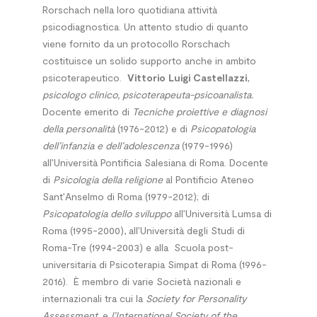
Rorschach nella loro quotidiana attività
psicodiagnostica. Un attento studio di quanto
viene fornito da un protocollo Rorschach
costituisce un solido supporto anche in ambito
psicoterapeutico.
Vittorio Luigi Castellazzi
,
psicologo clinico, psicoterapeuta-psicoanalista.
Docente emerito di
Tecniche proiettive e diagnosi
della personalità
(1976-2012) e di
Psicopatologia
dell’infanzia e dell’adolescenza
(1979-1996)
all’Università Pontificia Salesiana di Roma. Docente
di
Psicologia della religione
al Pontificio Ateneo
Sant’Anselmo di Roma (1979-2012); di
Psicopatologia dello sviluppo
all’Università Lumsa di
Roma (1995-2000), all’Università degli Studi di
Roma-Tre (1994-2003) e alla
Scuola post-
universitaria di Psicoterapia Simpat di Roma (1996-
2016).
È membro di varie Società nazionali e
internazionali tra cui la
Society for Personality
Assessment
e
l’International Society of the