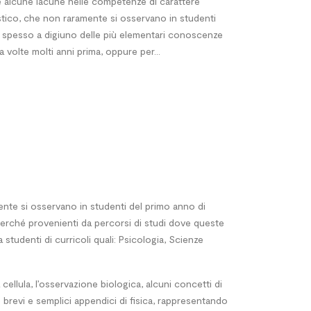
re alcune lacune nelle competenze di carattere
istico, che non raramente si osservano in studenti
à, spesso a digiuno delle più elementari conoscenze
 volte molti anni prima, oppure per...
mente si osservano in studenti del primo anno di
perché provenienti da percorsi di studi dove queste
studenti di curricoli quali: Psicologia, Scienze
la cellula, l’osservazione biologica, alcuni concetti di
ue brevi e semplici appendici di fisica, rappresentando