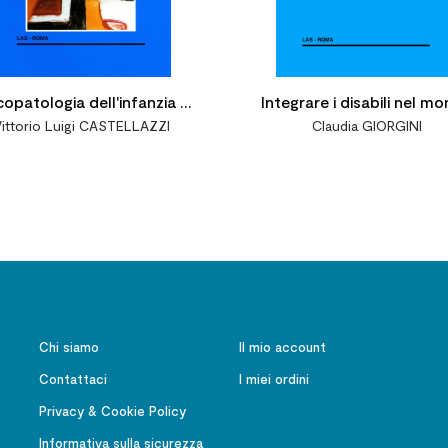
copatologia dell'infanzia e
Integrare i disabili nel m
ittorio Luigi CASTELLAZZI
Claudia GIORGINI
l'adolescenza. Le nevrosi
del lavoro. Problemi cultur
Fonti giuridiche. Ostaco
sociali
Chi siamo
Il mio account
Contattaci
I miei ordini
Privacy & Cookie Policy
Informativa sulla sicurezza