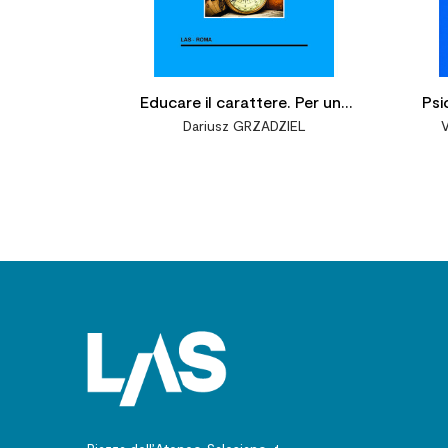
Educare il carattere. Per una
Psi
Dariusz GRZADZIEL
V
pratica educativa
del
teoricamente fondata