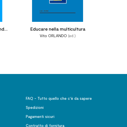
ondo
Educare nella multicultura
Vito ORLANDO
(ed.)
ali.
li
FAQ - Tutto quello che c'è da sapere
Spedizioni
Pagamenti sicuri
Contratto di fornitura