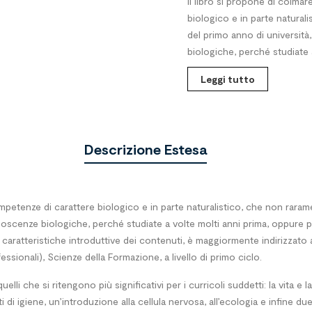
Il libro si propone di colma
biologico e in parte natural
del primo anno di universit
biologiche, perché studiate a
Leggi tutto
Descrizione Estesa
ompetenze di carattere biologico e in parte naturalistico, che non rara
onoscenze biologiche, perché studiate a volte molti anni prima, oppure 
caratteristiche introduttive dei contenuti, è maggiormente indirizzato a 
fessionali), Scienze della Formazione, a livello di primo ciclo.
uelli che si ritengono più significativi per i curricoli suddetti: la vita e 
i di igiene, un’introduzione alla cellula nervosa, all’ecologia e infine d