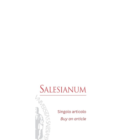



