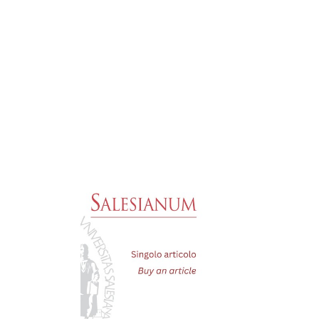



