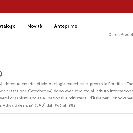
atalogo
Novità
Anteprime
O
FMA), docente emerita di Metodologia catechetica presso la Pontificia Fa
ecializzazione Catechetica) dopo aver studiato all’Istituto internaziona
rsi organismi ecclesiali nazionali e ministeriali d’Italia per il rinnova
Attiva Salesiana” (SAS) dal 1966 al 1982.