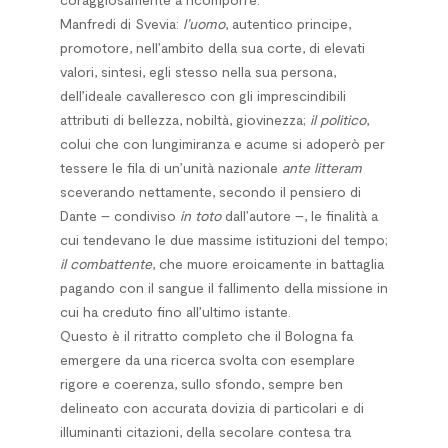
Manfredi di Svevia:
l’uomo
, autentico principe,
promotore, nell’ambito della sua corte, di elevati
valori, sintesi, egli stesso nella sua persona,
dell’ideale cavalleresco con gli imprescindibili
attributi di bellezza, nobiltà, giovinezza;
il politico
,
colui che con lungimiranza e acume si adoperò per
tessere le fila di un’unità nazionale
ante litteram
sceverando nettamente, secondo il pensiero di
Dante – condiviso
in toto
dall’autore –, le finalità a
cui tendevano le due massime istituzioni del tempo;
il combattente
, che muore eroicamente in battaglia
pagando con il sangue il fallimento della missione in
cui ha creduto fino all’ultimo istante.
Questo è il ritratto completo che il Bologna fa
emergere da una ricerca svolta con esemplare
rigore e coerenza, sullo sfondo, sempre ben
delineato con accurata dovizia di particolari e di
illuminanti citazioni, della secolare contesa tra