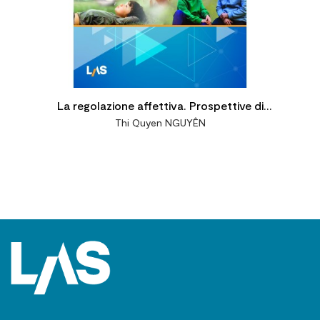
La regolazione affettiva. Prospettive di
Thi Quyen NGUYÊN
ricerca e di intervento