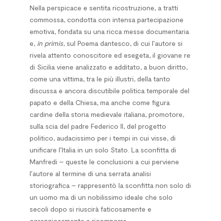
Nella perspicace e sentita ricostruzione, a tratti
commossa, condotta con intensa partecipazione
emotiva, fondata su una ricca messe documentaria
e,
in primis
, sul Poema dantesco, di cui l’autore si
rivela attento conoscitore ed esegeta, il giovane re
di Sicilia viene analizzato e additato, a buon diritto,
come una vittima, tra le più illustri, della tanto
discussa e ancora discutibile politica temporale del
papato e della Chiesa, ma anche come figura
cardine della storia medievale italiana, promotore,
sulla scia del padre Federico II, del progetto
politico, audacissimo per i tempi in cui visse, di
unificare l’Italia in un solo Stato. La sconfitta di
Manfredi – queste le conclusioni a cui perviene
l’autore al termine di una serrata analisi
storiografica – rappresentò la sconfitta non solo di
un uomo ma di un nobilissimo ideale che solo
secoli dopo si riuscirà faticosamente e
coraggiosamente a ricomporre.