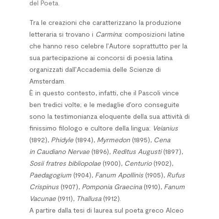
del Poeta.
Tra le creazioni che caratterizzano la produzione
letteraria si trovano i
Carmina
: composizioni latine
che hanno reso celebre l’Autore soprattutto per la
sua partecipazione ai concorsi di poesia latina
organizzati dall’Accademia delle Scienze di
Amsterdam.
È in questo contesto, infatti, che il Pascoli vince
ben tredici volte; e le medaglie d’oro conseguite
sono la testimonianza eloquente della sua attività di
finissimo filologo e cultore della lingua:
Veianius
(1892),
Phidyle
(1894),
Myrmedon
(1895),
Cena
in Caudiano Nervae
(1896),
Reditus Augusti
(1897),
Sosii fratres bibliopolae
(1900),
Centurio
(1902),
Paedagogium
(1904),
Fanum Apollinis
(1905),
Rufus
Crispinus
(1907),
Pomponia Graecina
(1910),
Fanum
Vacunae
(1911),
Thallusa
(1912).
A partire dalla tesi di laurea sul poeta greco Alceo