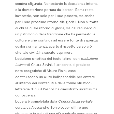
sembra sfigurata. Nonostante la decadenza interna
e la devastazione portata dai barbari, Roma resta
immortale, non solo per il suo passato, ma anche
per il suo prossimo ritorno alla gloria». Non si tratta
di chi sa quale ritorno di gloria, ma del recupero di
un patrimonio della tradizione che ha permeato le
culture e che continua ad essere fonte di sapienza
qualora si mantenga aperto il rispetto verso ciò
che tale civiltà ha saputo esprimere.
L’edizione sinottica del testo latino, con
traduzione
italiana
di Chiara Savini, è arricchita di preziose
note esegetiche di Mauro Pisini; esse
costituiscono un aiuto indispensabile per entrare
all’interno dei contenuti e delle forme stilistico-
letterarie di cui il Pascoli ha dimostrato un’altissima
conoscenza.
L’opera è completata dalla
Concordanza verbale
,
curata da Alessandro Toniolo, per offrire uno
strumento in vista di una più puntuale conoscenza