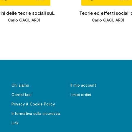
ini delle teorie sociali sulla
Teorie ed effetti sociali 
Carlo GAGLIARDI
Carlo GAGLIARDI
unicazione. Fondamenti,
media. Paradigmi, funzio
saldi, classici, protagonisti
campi d'indagine
Chi siamo
Il mio account
Contattaci
I miei ordini
Privacy & Cookie Policy
Informativa sulla sicurezza
Link