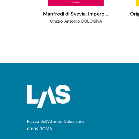
Manfredi di Svevia. Impero e
Orig
Orazio Antonio BOLOGNA
Papato nella concezione di
com
Dante
capi
Piazza dell’Ateneo Salesiano, 1
00139 ROMA