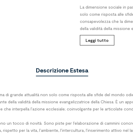
La dimensione sociale in pas
solo come risposta alle sf
consapevolezza che la dimen
della validità della missione 
Leggi tutto
Descrizione Estesa
ema di grande attualità non solo come risposta alle sfide del mondo o
e della validità della missione evangelizzatrice della Chiesa. È un appor
e che interpella l’azione ecclesiale; coinvolgente per le articolate c
sono un tocco di novità. Sono piste per l’elaborazione di cammini concr
rispetto per la vita, l’ambiente, l’intercultura, l’inserimento attivo nel