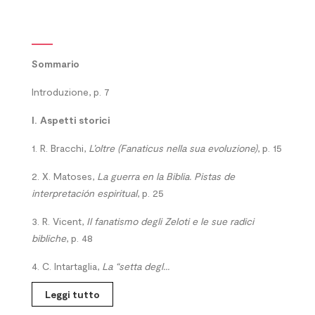
Sommario
Introduzione, p. 7
I. Aspetti storici
1. R. Bracchi,
L’oltre (Fanaticus nella sua evoluzione)
, p. 15
2. X. Matoses,
La guerra en la Biblia. Pistas de
interpretación espiritual
, p. 25
3. R. Vicent,
Il fanatismo degli Zeloti e le sue radici
bibliche
, p. 48
4. C. Intartaglia,
La “setta degl...
Leggi tutto