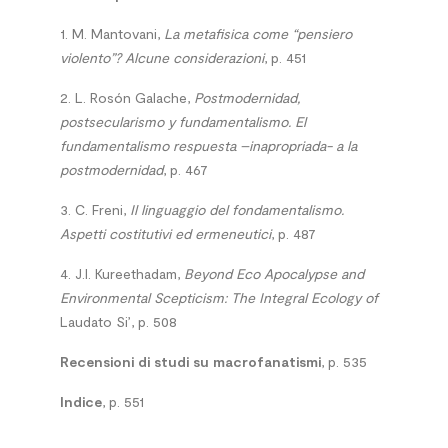
1. M. Mantovani,
La metafisica come “pensiero
violento”? Alcune considerazioni
, p. 451
2. L. Rosón Galache,
Postmodernidad,
postsecularismo y fundamentalismo. El
fundamentalismo respuesta –inapropriada- a la
postmodernidad
, p. 467
3. C. Freni,
Il linguaggio del fondamentalismo.
Aspetti costitutivi ed ermeneutici
, p. 487
4. J.I. Kureethadam,
Beyond Eco Apocalypse and
Environmental Scepticism: The Integral Ecology of
Laudato Si’, p. 508
Recensioni di studi su macrofanatismi
,
p. 535
Indice
, p. 551