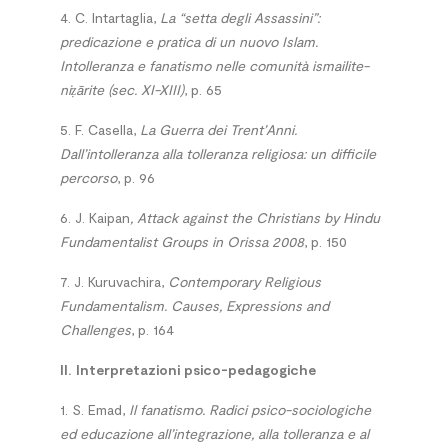
4. C. Intartaglia,
La “setta degli Assassini”:
predicazione e pratica di un nuovo Islam.
Intolleranza e fanatismo nelle comunità ismailite-
niẓārite (sec. XI-XIII)
, p. 65
5. F. Casella,
La Guerra dei Trent’Anni.
Dall’intolleranza alla tolleranza religiosa: un difficile
percorso
, p. 96
6. J. Kaipan
, Attack against the Christians by Hindu
Fundamentalist Groups in Orissa 2008
, p. 150
7. J. Kuruvachira,
Contemporary Religious
Fundamentalism. Causes, Expressions and
Challenges
, p. 164
II. Interpretazioni psico-pedagogiche
1. S. Emad,
Il fanatismo. Radici psico-sociologiche
ed educazione all’integrazione, alla tolleranza e al