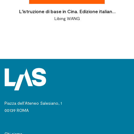
L'istruzione di base in Cina. Edizione italiana
Libing WANG
a cura di G. Malizia
Piazza dell’Ateneo Salesiano, 1
00139 ROMA
Chi siamo