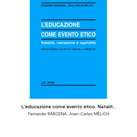

L'educazione come evento etico. Natalità
Fernando BÁRCENA
,
Joan-Carles MÈLICH
narrazione e ospitalità. Ediz. italiana a cura
di C.G. Desbouts - J. Zdzieborski