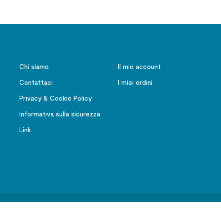
Chi siamo
Il mio account
Contattaci
I miei ordini
Privacy & Cookie Policy
Informativa sulla sicurezza
Link
Ateneo Salesiano – Editrice LAS – Tutti i diritti riservati | P.IVA 01091