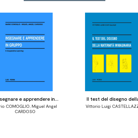


nsegnare e apprendere in
Il test del disegno dell
rio COMOGLIO
,
Miguel Angel
Vittorio Luigi CASTELLAZ
gruppo. Il cooperative
Maternità immaginari
CARDOSO
learning