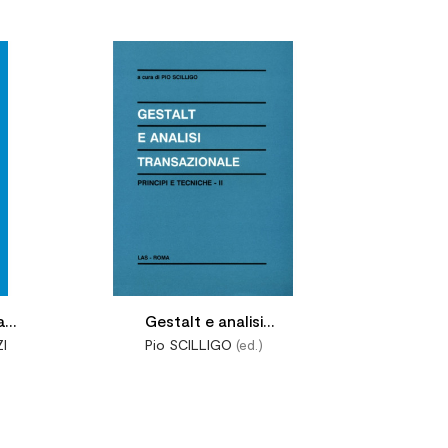




a
Gestalt e analisi
ZI
Pio SCILLIGO
(ed.)
a
transazionale. Vol. II: Principi e
tecniche