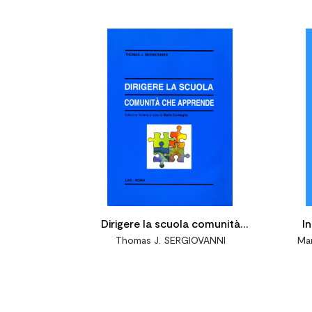


Dirigere la scuola comunità
I
Thomas J. SERGIOVANNI
Ma
che apprende. Ediz. italiana a
cura di M. Comoglio