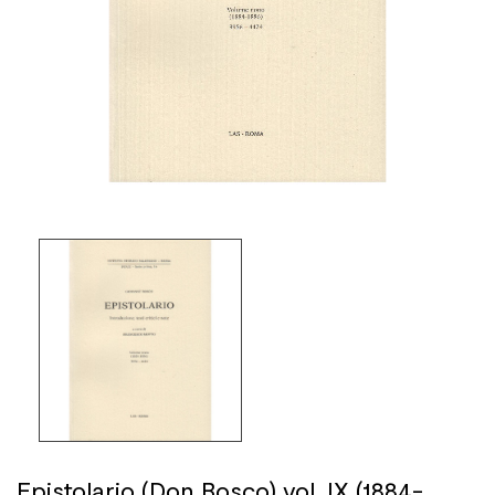
Epistolario (Don Bosco) vol. IX (1884-