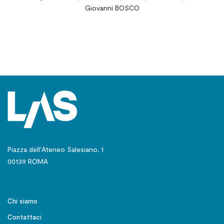
Giovanni BOSCO
Lettere: 1-726. Introduzione note critiche e
storiche a cura di F. Motto
Piazza dell’Ateneo Salesiano, 1
00139 ROMA
Chi siamo
Contattaci