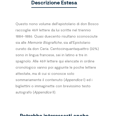
Descrizione Estesa
Questo nono volume dell'epistolario di don Bosco
raccoglie 469 lettere da lui scritte nel triennio
1884-1886. Quasi duecento risultano sconosciute
sia alle
Memorie Biografiche
, sia all'Epistolario
curato da don Ceria. Centocinquantaquattro (32%)
sono in lingua francese, sei in latino e tre in
spagnolo. Alle 469 lettere qui elencate in ordine
cronologico vanno poi aggiunte le poche lettere
attestate, ma di cui si conosce solo
sommariamente il contenuto (
Appendice
I) ed i
bigliettini o immaginette con brevissimo testo
autografo (
Appendice
II).
Potrebbe interessarti anche