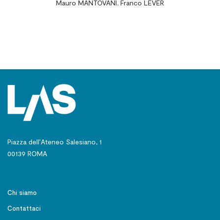
Mauro MANTOVANI
,
Franco LEVER
comunicazione
Piazza dell’Ateneo Salesiano, 1
00139 ROMA
Chi siamo
Contattaci