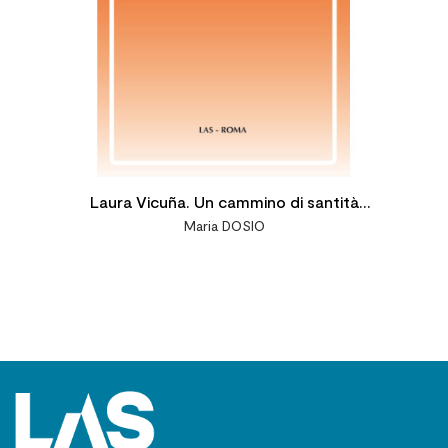
Laura Vicuña. Un cammino di santità
Maria DOSIO
giovanile salesiana