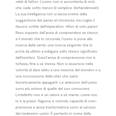
«dati di fatto». L’uomo non si accontenta di «ciò
che cade sotto mano» (il semplice
Vorhandensein
).
La sua intelligenza non si lascia irretire dalla
suggestione del
panes et circenses
, ma coglie il
fascino sottile dell’imperativo: «Non di solo pane».
Reso inquieto dall’ansia di comprendere se stesso
e il mondo che lo circonda, l’uomo si pone alla
ricerca della verità: una ricerca esigente che lo
porta da ultimo a indagare sullo stesso significato
dell’esistere. Quest’ansia di comprensione non è,
tuttavia, fine a se stessa. Non si esaurisce nella
volontà di dare adito a una «visione del mondo» o a
una «concezione della vita» che siano
teoreticamente appaganti. Le ambizioni dell’uomo
sono più estese di quelle del suo conoscere.
L’intelletto non è un valore a sé stante, come non
lo è la prassi. Ragione e volontà, capacità di com-
prensione e ansia trasformatrice sono al servizio
del medesimo uomo. È pertanto in nome della