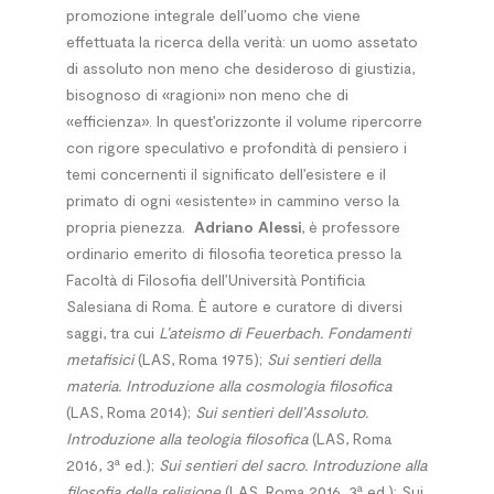
promozione integrale dell’uomo che viene
effettuata la ricerca della verità: un uomo assetato
di assoluto non meno che desideroso di giustizia,
bisognoso di «ragioni» non meno che di
«efficienza». In quest’orizzonte il volume ripercorre
con rigore speculativo e profondità di pensiero i
temi concernenti il significato dell’esistere e il
primato di ogni «esistente» in cammino verso la
propria pienezza.
Adriano Alessi
, è professore
ordinario emerito di filosofia teoretica presso la
Facoltà di Filosofia dell’Università Pontificia
Salesiana di Roma. È autore e curatore di diversi
saggi, tra cui
L’ateismo di Feuerbach. Fondamenti
metafisici
(LAS, Roma 1975);
Sui sentieri della
materia. Introduzione alla cosmologia filosofica
(LAS, Roma 2014);
Sui sentieri dell’Assoluto.
Introduzione alla teologia filosofica
(LAS, Roma
a
2016, 3
ed.);
Sui sentieri del sacro. Introduzione alla
a
filosofia della religione
(LAS, Roma 2016, 3
ed.); Sui