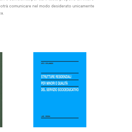
to potrà comunicare nel modo desiderato unicamente
ca.



