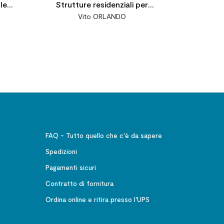
le
Strutture residenziali per
Vito ORLANDO
iane.
minori e qualità del servizio
879-
socioeducativo
io
FAQ - Tutto quello che c'è da sapere
Spedizioni
Pagamenti sicuri
Contratto di fornitura
Ordina online e ritira presso l'UPS