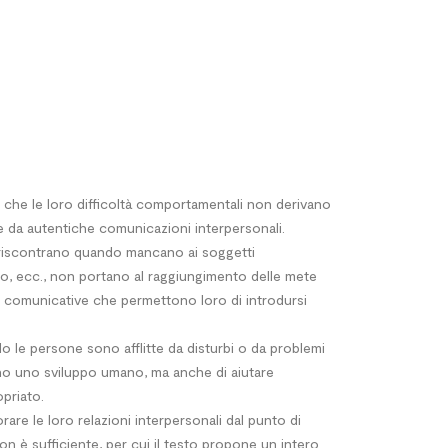
e che le loro difficoltà comportamentali non derivano
zate da autentiche comunicazioni interpersonali.
si riscontrano quando mancano ai soggetti
ico, ecc., non portano al raggiungimento delle mete
comunicative che permettono loro di introdursi
o le persone sono afflitte da disturbi o da problemi
tano uno sviluppo umano, ma anche di aiutare
priato.
e le loro rela­zioni interpersonali dal punto di
on è sufficiente, per cui il testo propone un intero