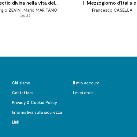
ectio divina nella vita della
Il Mezzogiorno d'Italia e 
rgio ZEVINI
,
Mario MARITANO
Francesco CASELLA
Chiesa
istituzioni educative sales
(edd.)
Richieste e Fondazioni (1
1922). Fonti per lo stud
Chi siamo
Il mio account
Contattaci
I miei ordini
Privacy & Cookie Policy
Informativa sulla sicurezza
Link