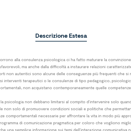
Descrizione Estesa
corrono alla consulenza psicologica ci ha fatto maturare la convinzion
 sfavo­revoli, ma anche dalla difficoltà a instaurare relazioni caratteriz
apporti non autentici sono alcune delle conseguenze più frequenti che 
si interventi terapeutici o le consulen­ze di tipo pedagogico, psicolog
mportamentali, non acquistano contemporaneamente quelle competenze 
la psicologia non debbano limitarsi al compito d’intervenire solo quand
chiede non solo di promuovere condizioni sociali e politiche che permet
ze comportamentali necessarie per af­frontare la vita in modo più appro
programma di co­municazione pragmatica per coloro che vogliono migliorar
 che una semplice informazione sui temi dell’interazione comunicativa n