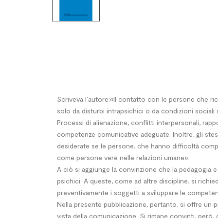
Scriveva l’autore:«Il contatto con le persone che ri
solo da disturbi intrapsichici o da condizioni sociali
Processi di alienazione, conflitti interpersonali, r
competenze co­municative adeguate. Inoltre, gli stes
desiderate se le persone, che hanno difficoltà co
come persone vere nelle relazioni umane».
A ciò si aggiunge la convinzione che la pedagogia e 
psichici. A queste, come ad altre discipli­ne, si ri
preventivamente i soggetti a sviluppare le competen
Nella presente pubblicazione, pertanto, si offre un 
vista della comunicazione. Si rimane convinti, pe­rò,