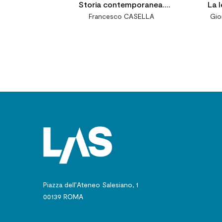
Storia contemporanea.
La l
Francesco CASELLA
Gio
Antologia di documenti
Piazza dell’Ateneo Salesiano, 1
00139 ROMA