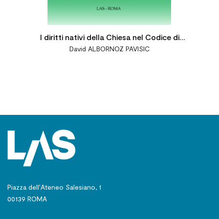
I diritti nativi della Chiesa nel Codice di
David ALBORNOZ PAVISIC
Diritto Canonico e nel diritto concordatario
vigente
Piazza dell’Ateneo Salesiano, 1
00139 ROMA