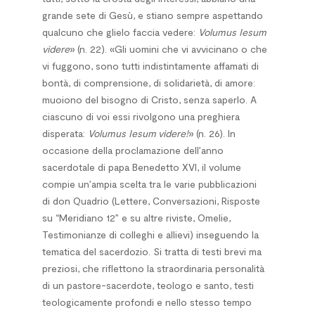
grande sete di Gesù, e stiano sempre aspettando
qualcuno che glielo faccia vedere:
Volumus Iesum
videre
» (n. 22). «Gli uomini che vi avvicinano o che
vi fuggono, sono tutti indistintamente affamati di
bontà, di comprensione, di solidarietà, di amore:
muoiono del bisogno di Cristo, senza saperlo. A
ciascuno di voi essi rivolgono una preghiera
disperata:
Volumus Iesum
videre!
» (n. 26). In
occasione della proclamazione dell’anno
sacerdotale di papa Benedetto XVI, il volume
compie un’ampia scelta tra le varie pubblicazioni
di don Quadrio (Lettere, Conversazioni, Risposte
su “Meridiano 12” e su altre riviste, Omelie,
Testimonianze di colleghi e allievi) inseguendo la
tematica del sacerdozio. Si tratta di testi brevi ma
preziosi, che riflettono la straordinaria personalità
di un pastore-sacerdote, teologo e santo, testi
teologicamente profondi e nello stesso tempo