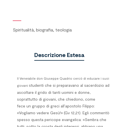
Spiritualità, biografia, teologia
Descrizione Estesa
Il Venerabile don Giuseppe Quadrio cercò di educare i suoi
studenti che si preparavano al sacerdozio ad
giovani
ascoltare il grido di tanti uomini e donne,
soprattutto di giovani, che chiedono, come
fece un gruppo di greci all’apostolo Filippo:
«Vogliamo vedere Gesù!» (Gv 12,21). Egli commentò
spesso questa pericope evangelica: «Sembra che
tutti, sotto la crosta degli interessi, abbiano una