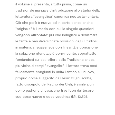
il volume si presenta, a tutta prima, come un
tradizionale manuale d’introduzione allo studio della
letteratura "evangelica" canonica neotestamentaria.
Ciò che però è nuovo ed in certo senso anche
"originale" è il modo con cui le singole questioni
vengono affrontate: più che indugiare a richiamare
le tante e ben diversificate posizioni degli Studiosi
in materia, si suggerisce con linearità e concisione
la soluzione ritenuta più convincente, soprattutto
fondandosi sui dati offerti dalla Tradizione antica,
più vicina ai tempi "evangelici". Il lettore trova così
felicemente congiunti in unità l’antico e il nuovo,
proprio come suggerito da Gesù: «Ogni scriba,
fatto discepolo del Regno dei Cieli, è simile a un
uomo padrone di casa, che trae fuori dal tesoro
suo cose nuove e cose vecchie» (Mt 13,52).