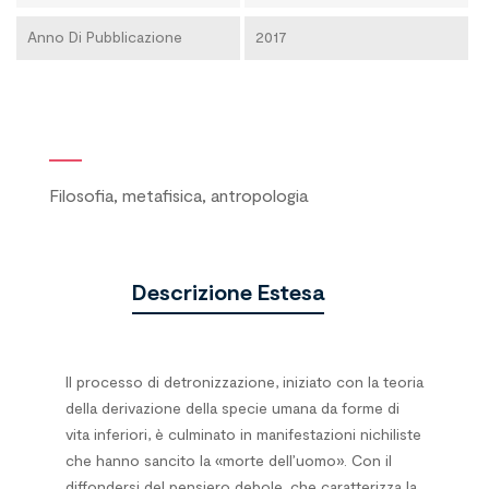
Anno Di Pubblicazione
2017
Filosofia, metafisica, antropologia
Descrizione Estesa
Il processo di detronizzazione, iniziato con la teoria
della derivazione della specie umana da forme di
vita inferiori, è culminato in manifestazioni nichiliste
che hanno sancito la «morte del­l’uo­mo». Con il
diffondersi del pensiero debole, che caratterizza la