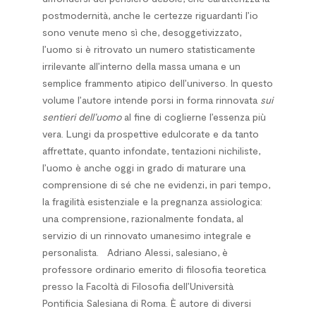
postmodernità, anche le certezze ri­guar­danti l’io
sono venute meno sì che, desoggetivizzato,
l’uomo si è ritrovato un numero statisti­ca­mente
irrilevante all’interno della mas­sa umana e un
semplice frammento atipico dell’universo. In questo
volume l’autore intende porsi in forma rinnovata
sui
sentieri dell’uomo
al fine di coglierne l’essenza più
vera. Lungi da prospettive edulcorate e da tanto
affrettate, quanto infondate, tenta­zio­ni nichiliste,
l’uomo è anche oggi in grado di maturare una
comprensione di sé che ne evi­den­zi, in pari tempo,
la fragilità esistenziale e la pregnanza assiologica:
una comprensione, razional­men­te fondata, al
servizio di un rinnovato umanesimo integrale e
personalista.
Adriano Alessi
, salesiano, è
professore ordinario emerito di filosofia teoretica
presso la Facoltà di Filosofia dell’Università
Pontificia Salesiana di Roma. È autore di diversi