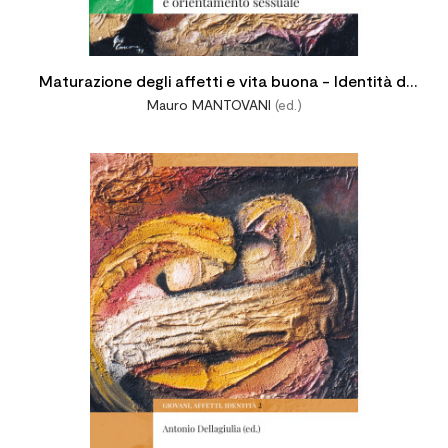
Maturazione degli affetti e vita buona - Identità di
Mauro MANTOVANI
(ed.)
genere e orientamento sessuale