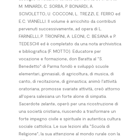
M. MINARDI, C. SORBA, P. BONARDI, A.
SCIVOLETTO, U. COCCONI, L. TREZZI, E. FERRO ed
E.C. VIANELLI. Il volume è arricchito da contributi
pervenuti successivamente, ad opera di L.
FARINELLI, P. TRIONFINI, A. LEONI, C. BESANA e P.
TEDESCHI ed è completato da una nota archivistica
e bibliografica (F. MOTTO). Educatore per
vocazione e formazione, don Baratta al "S.
Benedetto" di Parma fondò e sviluppò scuole
elementari, ginnasiali, di agricoltura, di musica, di
canto, di recitazione, di ginnastica; animò l'attività
oratoriana; promosse svariate attività, creò attorno
all'opera salesiana un forte alone di simpatia.
Sacerdote zelante, operò per una ricostruzione di
una società cristiana, riuscendo a trasformare un
forte impegno civile e spirituale in autentica cultura
sociale cattolica. Le sue lezioni alla "Scuola di
Religione", la sua attenzione al mondo rurale con la