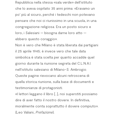
Repubblica nella stessa «sala verde» dell'istituto
che lo aveva ospitato 35 anni prima: «Eravamo un
po' più al sicuro, perché i tedeschi non potevano
pensare che noi ci riunissimo in una scuola, in una
congregazione religiosa. Era un posto sicuro e
loro, i Salesiani — bisogna darne loro atto —
ebbero questo coraggio».
Non è vero che Milano è stata liberata dai partigiani
il 25 aprile 1945; è invece vero che tale data
simbolica è stata scelta per quanto accadde quel
giorno durante la riunione segreta del C.L.N.A.I.
nell'istituto salesiano di Milano-S. Ambrogio.
Queste pagine rievocano alcuni retroscena di
quella storica riunione, sulla base di documenti e
testimonianze di protagonisti.
«I lettori leggano il libro [...], noi superstiti possiamo
dire di aver fatto il nostro dovere. In definitiva,
moralmente conta soprattutto il dovere compiuto».
(Leo Valiani,
Prefazione
).