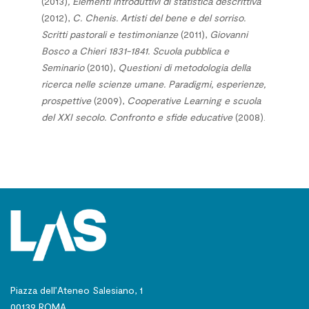
(2013)
, Elementi introduttivi di statistica descrittiva
(2012),
C. Chenis. Artisti del bene e del sorriso.
Scritti pastorali e testimonianze
(2011),
Giovanni
Bosco a Chieri 1831-1841. Scuola pubblica e
Seminario
(2010),
Questioni di metodologia della
ricerca nelle scienze umane. Paradigmi, esperienze,
prospettive
(2009),
Cooperative Learning e scuola
del XXI secolo. Confronto e sfide educative
(2008).
Piazza dell’Ateneo Salesiano, 1
00139 ROMA