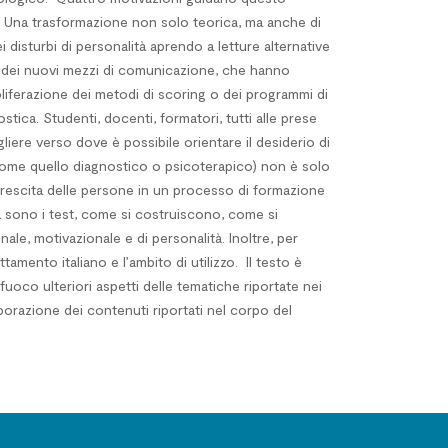
5. Una trasformazione non solo teorica, ma anche di
disturbi di personalità aprendo a letture alternative
uto dei nuovi mezzi di comunicazione, che hanno
oliferazione dei metodi di scoring o dei programmi di
stica. Studenti, docenti, formatori, tutti alle prese
iere verso dove è possibile orientare il desiderio di
 (come quello diagnostico o psicoterapico) non è solo
 crescita delle persone in un processo di formazione
sa sono i test, come si costruiscono, come si
nale, motivazionale e di personalità. Inoltre, per
tamento italiano e l’ambito di utilizzo.
Il testo è
 fuoco ulteriori aspetti delle tematiche riportate nei
elaborazione dei contenuti riportati nel corpo del