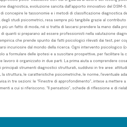
zione diagnostica, evoluzione sancita dall’apporto innovativo del DSM-
i concepire le tassonomie e i metodi di classificazione diagnostica dei 
à degli studi psicometrici, resa sempre più tangibile grazie al contrib
più un fatto di moda, né si tratta di lascarsi prendere la mano dalla pr
è di quanti si preparano ad essere professionisti nella valutazione diagno
rica che prende spunto dai fatti psicologici rilevati dai test, per cogl
ciarsi incuriosire dal mondo della ricerca. Ogni intervento psicologico
a formulare delle ipotesi e a suscitare prospettive, per facilitare la
ente lavoro è organizzato in due parti. La prima aiuta a comprendere co
ncipali strumenti diagnostici strutturati, suddivisi in tre aree: attitudi
la struttura, le caratteristiche psicometriche, le norme, l’eventuale adat
ivisa in tre sezioni: le “Finestre di approfondimento”, intese a mettere a
gomenti a cui si riferiscono; “Il pensatoio”, schede di riflessione e di ri