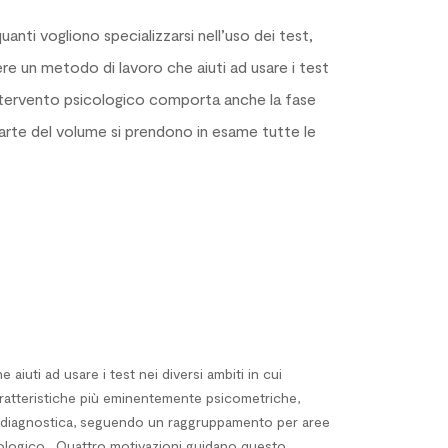
anti vogliono specializzarsi nell’uso dei test,
e un metodo di lavoro che aiuti ad usare i test
l’intervento psicologico comporta anche la fase
parte del volume si prendono in esame tutte le
iuti ad usare i test nei diversi ambiti in cui
aratteristiche più eminentemente psicometriche,
gine diagnostica, seguendo un raggruppamento per aree
ologico.
Quattro motivazioni guidano questo