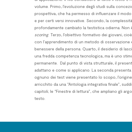
volume. Primo, l’evoluzione degli studi sulla conce
prospettiva, che ha permesso di influenzare il modo d
e per certi versi innovative. Secondo, la complessit
profondamente cambiato la testistica odierna. Non è 
scoring
. Terzo, l’obiettivo formativo dei giovani, cio
con l’apprendimento di un metodo di osservazione empi
benessere della persona. Quarto, il desiderio di las
una fredda competenza tecnologica, ma è uno stimolo 
permanente.
Dal punto di vista strutturale, il pres
adattano e come si applicano. La seconda presenta i pri
ognuno dei test viene presentato lo scopo, l’origine, 
arricchito da una “Antologia integrativa finale”, sudd
capitoli; le “Finestre di lettura”, che ampliano gli ar
testo.