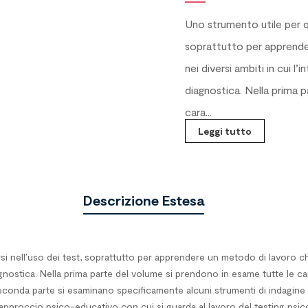
Uno strumento utile per qu
soprattutto per apprender
nei diversi ambiti in cui 
diagnostica. Nella prima 
cara...
Leggi tutto
Descrizione Estesa
i nell’uso dei test, soprattutto per apprendere un metodo di lavoro che a
gnostica. Nella prima parte del volume si prendono in esame tutte le c
ella seconda parte si esaminano specificamente alcuni strumenti di inda
è l’approccio psico-educativo con cui si guarda al lavoro del testing psic