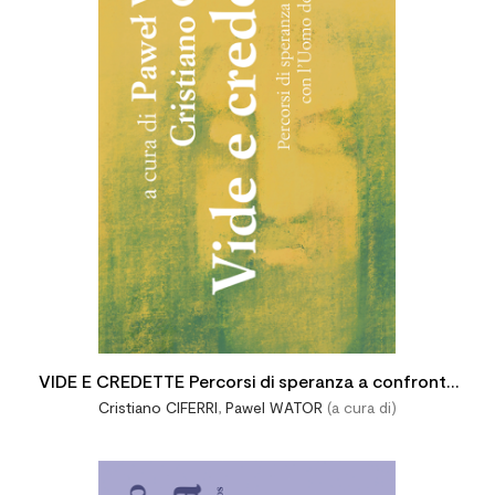
VIDE E CREDETTE Percorsi di speranza a confronto
Cristiano CIFERRI
,
Pawel WATOR
(a cura di)
con l’Uomo della Sindone