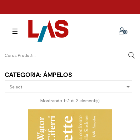
navigazione
☰
Toggle
CATEGORIA: ÁMPELOS

Select
Mostrando 1-2 di 2 element(s)