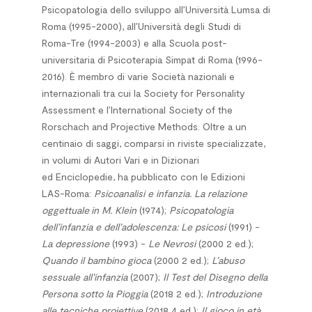
Psicopatologia dello sviluppo all’Università Lumsa di
Roma (1995-2000), all’Università degli Studi di
Roma-Tre (1994-2003) e alla Scuola post-
universitaria di Psicoterapia Simpat di Roma (1996-
2016). È membro di varie Società nazionali e
internazionali tra cui la Society for Personality
Assessment e l’International Society of the
Rorschach and Projective Methods. Oltre a un
centinaio di saggi, comparsi in riviste specializzate,
in volumi di Autori Vari e in Dizionari
ed Enciclopedie, ha pubblicato con le Edizioni
LAS-Roma:
Psicoanalisi e infanzia. La relazione
oggettuale in M. Klein
(1974);
Psicopatologia
dell’infanzia e dell’adolescenza: Le psicosi
(1991) -
La depressione
(1993) -
Le Nevrosi
(2000 2 ed.);
Quando il bambino gioca
(2000 2 ed.);
L’abuso
sessuale all’infanzia
(2007);
Il Test del Disegno della
Persona sotto la Pioggia
(2018 2 ed.);
Introduzione
alle tecniche proiettive
(2018 4 ed.);
Il gioco in età