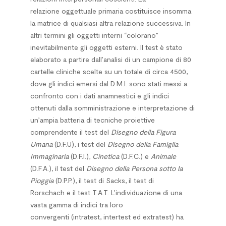
relazione oggettuale primaria costituisce insomma
la matrice di qualsiasi altra relazione successiva. In
altri termini gli oggetti interni “colorano”
inevitabilmente gli oggetti esterni. Il test è stato
elaborato a partire dall’analisi di un campione di 80
cartelle cliniche scelte su un totale di circa 4500,
dove gli indici emersi dal D.M.I. sono stati messi a
confronto con i dati anamnestici e gli indici
ottenuti dalla somministrazione e interpretazione di
un’ampia batteria di tecniche proiettive
comprendente il test del
Disegno della Figura
Umana
(D.F.U), i test del
Disegno della Famiglia
Immaginaria
(D.F.I.),
Cinetica
(D.F.C.) e
Animale
(D.F.A.), il test del
Disegno della Persona sotto la
Pioggia
(D.P.P.), il test di Sacks, il test di
Rorschach e il test T.A.T. L’individuazione di una
vasta gamma di indici tra loro
convergenti (intratest, intertest ed extratest) ha