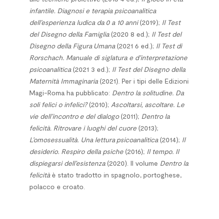
infantile. Diagnosi e terapia psicoanalitica
dell’esperienza ludica da 0 a 10 anni
(2019);
Il Test
del Disegno della Famiglia
(2020 8 ed.);
Il Test del
Disegno della Figura Umana
(2021 6 ed.);
Il Test di
Rorschach. Manuale di siglatura e d’interpretazione
psicoanalitica
(2021 3 ed.);
Il Test del Disegno della
Maternità Immaginaria
(2021). Per i tipi delle Edizioni
Magi-Roma ha pubblicato:
Dentro la solitudine. Da
soli felici o infelici?
(2010);
Ascoltarsi, ascoltare. Le
vie dell’incontro e del dialogo
(2011);
Dentro la
felicità. Ritrovare i luoghi del cuore
(2013);
L’omosessualità. Una lettura psicoanalitica
(2014);
Il
desiderio. Respiro della psiche
(2016);
Il tempo. Il
dispiegarsi dell’esistenza
(2020). Il volume
Dentro la
felicità
è stato tradotto in spagnolo, portoghese,
polacco e croato.