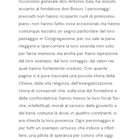
l'Economo generale don Antonio Sala, ha vissuto
accanto al fondatore don Bosco. I personaggi
prescelti non hanno ricoperto ruoli di primissimo
piano, non hanno fatto cose eccezionali, ma hanno
comunque lasciato un se­gno particolare del loro
passaggio in Congregazione, per cui vale la pena
rileggere e ripercorrere la loro vicenda non solo
per farne memoria, ma anche per trarre ispirazione
dal loro esempio, dal loro coraggio, dai valori nei
quali hanno fortemente creduto. Con queste
pagine si è pure tracciata una piccola storia della
Chiesa, della vita religiosa, dell'evangelizzazione:
storia di consacrati che, sulla scia del fondatore e
della confondatrice, hanno messo le loro forze fisi­
che, intellettuali, morali al servizio della gioventù e
del bene comune là dove, in quattro continenti, si
era chiesta la loro presenza. Ogni personaggio è
per tutti un esempio virtuoso che induce a riflet­
tere, una pillola di speranza per coloro che oggi