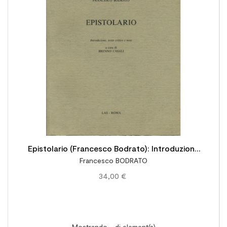

Epistolario (Francesco Bodrato): Introduzione
Francesco BODRATO
testo critico e note a cura di Brenno Casali
34,00 €
Mostrando - di element(s)