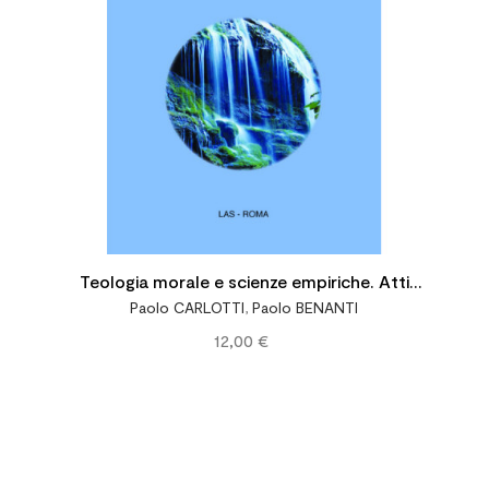
Teologia morale e scienze empiriche. Atti
Paolo CARLOTTI
,
Paolo BENANTI
del Seminario di studio dell'ATISM (Assisi 4-
12,00 €
8 luglio 2011)