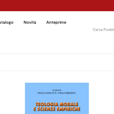
atalogo
Novità
Anteprime



