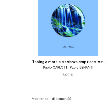
Teologia morale e scienze empiriche. Atti
Paolo CARLOTTI
,
Paolo BENANTI
del Seminario di studio dell'ATISM (Assisi 4-
7,00 €
8 luglio 2011)
Mostrando - di element(s)