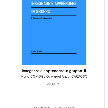

Insegnare e apprendere in gruppo. Il
Mario COMOGLIO
,
Miguel Angel CARDOSO
cooperative learning
32,00 €
Mostrando - di element(s)