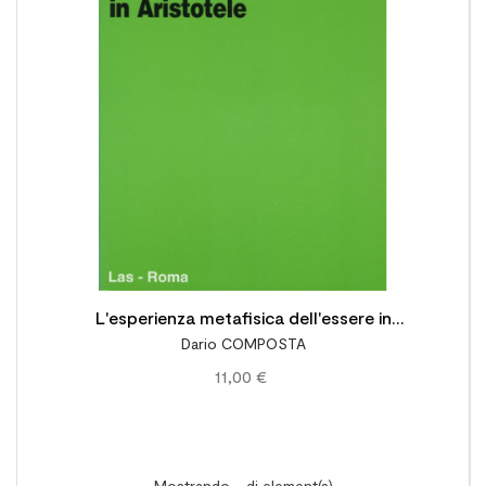

L'esperienza metafisica dell'essere in
Dario COMPOSTA
Aristotele
11,00 €
Mostrando - di element(s)