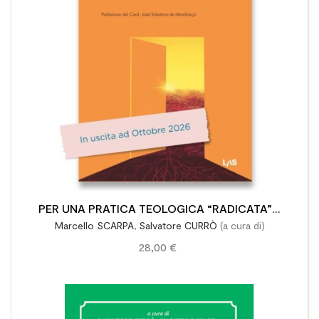

PER UNA PRATICA TEOLOGICA “RADICATA” E
Marcello SCARPA
,
Salvatore CURRÒ
(a cura di)
“IN USCITA”
28,00 €