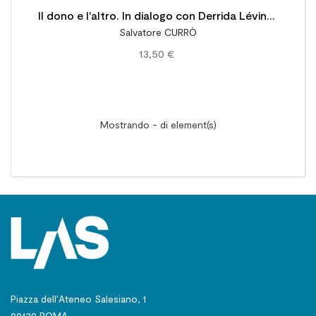
Il dono e l'altro. In dialogo con Derrida Lévinas
Salvatore CURRÒ
e Marion
13,50 €
Mostrando - di element(s)
Piazza dell’Ateneo Salesiano, 1
00139 ROMA