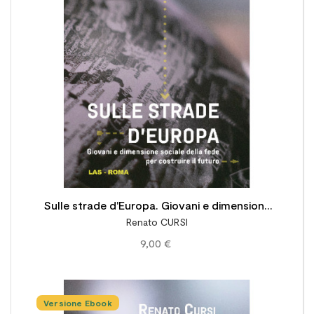

Sulle strade d'Europa. Giovani e dimensione
Renato CURSI
sociale della fede per costruire il futuro
9,00 €
Versione Ebook