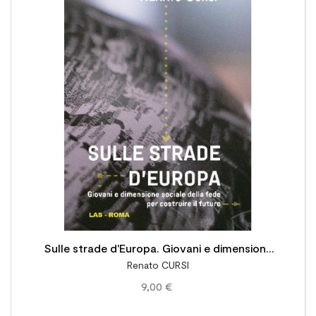

Sulle strade d'Europa. Giovani e dimensione
Renato CURSI
sociale della fede per costruire il futuro
9,00 €