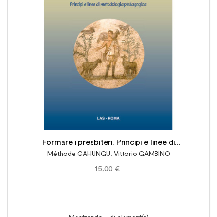

Formare i presbiteri. Principi e linee di
Méthode GAHUNGU
,
Vittorio GAMBINO
metodologia pedagogica
15,00 €
Mostrando - di element(s)