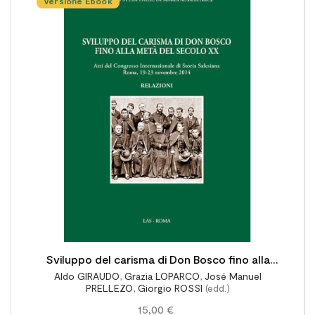
Versione Ebook

Sviluppo del carisma di Don Bosco fino alla
Aldo GIRAUDO
,
Grazia LOPARCO
,
José Manuel
metà del secolo XX - Relazioni
PRELLEZO
,
Giorgio ROSSI
(edd.)
15,00 €