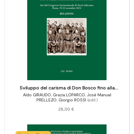

Sviluppo del carisma di Don Bosco fino alla
Aldo GIRAUDO
,
Grazia LOPARCO
,
José Manuel
metà del secolo XX - Relazioni
PRELLEZO
,
Giorgio ROSSI
(edd.)
28,00 €