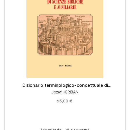

Dizionario terminologico-concettuale di
Jozef HERIBAN
scienze bibliche e ausiliarie
65,00 €
Mostrando - di element(s)