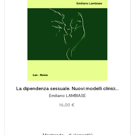

La dipendenza sessuale. Nuovi modelli clinici e
Emiliano LAMBIASE
proposte di intervento terapeutico
16,00 €
Mostrando - di element(s)