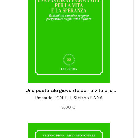

Una pastorale giovanile per la vita e la
Riccardo TONELLI
,
Stefano PINNA
speranza. Radicati sul cammino percorso per
8,00 €
guardare meglio verso il futuro