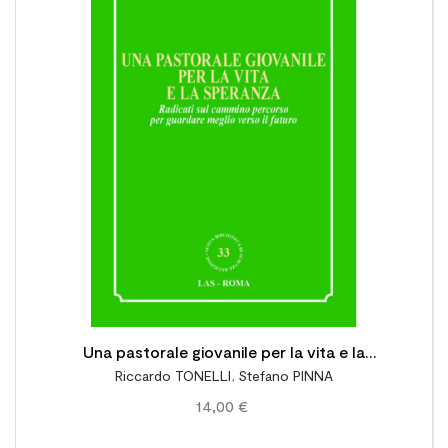

Una pastorale giovanile per la vita e la
Riccardo TONELLI
,
Stefano PINNA
speranza. Radicati sul cammino percorso per
14,00 €
guardare meglio verso il futuro