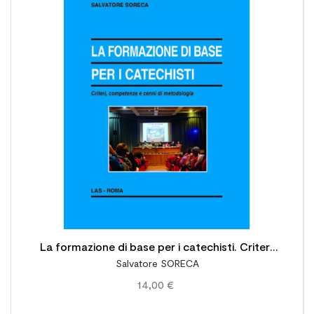

La formazione di base per i catechisti. Criteri,
Salvatore SORECA
competenze e cenni di metodologia
14,00 €