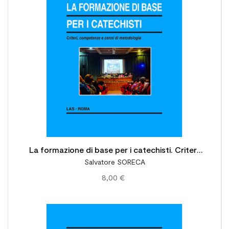

La formazione di base per i catechisti. Criteri,
Salvatore SORECA
competenze e cenni di metodologia
8,00 €