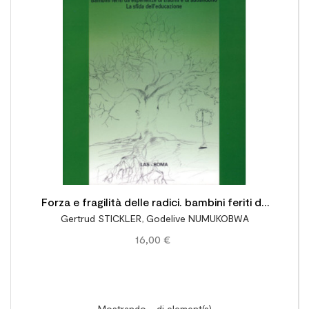

Forza e fragilità delle radici. bambini feriti da
Gertrud STICKLER
,
Godelive NUMUKOBWA
esperienze di traumi e di abbandono. La sfida
16,00 €
dell'educazione
Mostrando - di element(s)