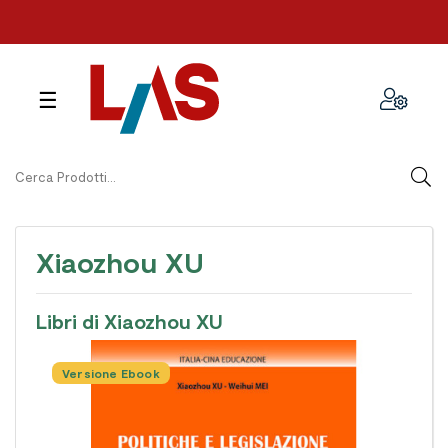
navigazione
☰
Toggle
Xiaozhou XU
Libri di Xiaozhou XU
Versione Ebook