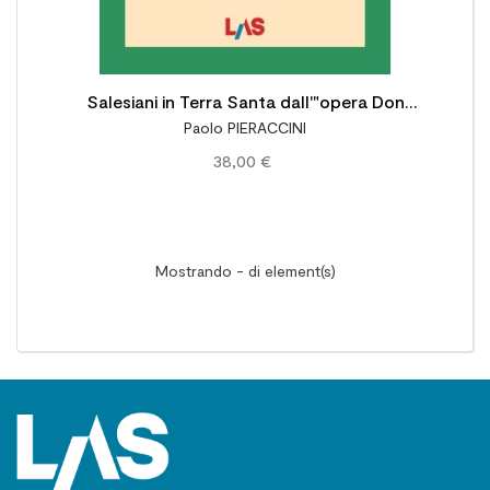
Salesiani in Terra Santa dall'"opera Don
Paolo PIERACCINI
Belloni" al mandato britannico (1863-1920)
38,00 €
Mostrando - di element(s)